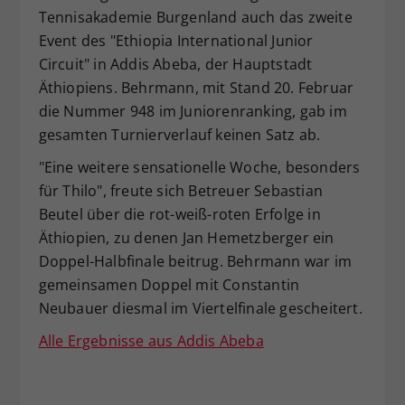
Tennisakademie Burgenland auch das zweite
Dieser Wert speichert Ihre Consent-
Event des "Ethiopia International Junior
Einstellungen. Unter anderem eine
zufällig generierte ID, für die
Circuit" in Addis Abeba, der Hauptstadt
Zweck
historische Speicherung Ihrer
Äthiopiens. Behrmann, mit Stand 20. Februar
vorgenommen Einstellungen, falls der
die Nummer 948 im Juniorenranking, gab im
Webseiten-Betreiber dies eingestellt
gesamten Turnierverlauf keinen Satz ab.
hat.
"Eine weitere sensationelle Woche, besonders
für Thilo", freute sich Betreuer Sebastian
Beutel über die rot-weiß-roten Erfolge in
Äthiopien, zu denen Jan Hemetzberger ein
Doppel-Halbfinale beitrug. Behrmann war im
gemeinsamen Doppel mit Constantin
Neubauer diesmal im Viertelfinale gescheitert.
Alle Ergebnisse aus Addis Abeba