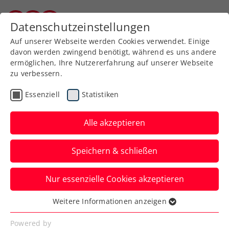
Zurück zur Newsübersicht
Datenschutzeinstellungen
Burgenländischer Tennisverband
Auf unserer Webseite werden Cookies verwendet. Einige
davon werden zwingend benötigt, während es uns andere
ermöglichen, Ihre Nutzererfahrung auf unserer Webseite
zu verbessern.
ITF
Essenziell
Statistiken
Thilo Behrmann in
Äthiopien nicht zu
Alle akzeptieren
stoppen
Speichern & schließen
Der 15-Jährige legt in Addis Abeba einen
Nur essenzielle Cookies akzeptieren
weiteren Turniersieg nach.
Weitere Informationen anzeigen
Verfasst von: Stefan Pletzer, 26.02.2023
Essenziell
Essenzielle Cookies werden für grundlegende
Powered by