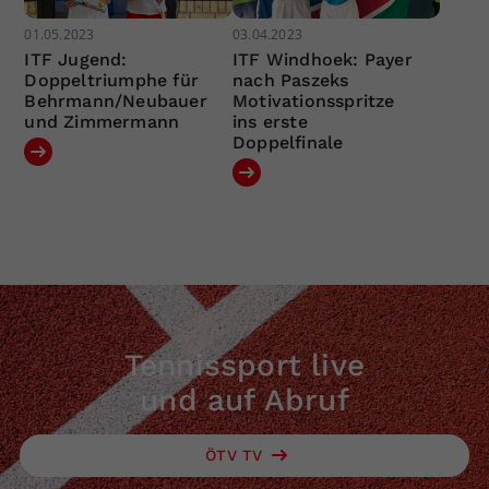
01.05.2023
03.04.2023
ITF Jugend:
ITF Windhoek: Payer
Doppeltriumphe für
nach Paszeks
Behrmann/Neubauer
Motivationsspritze
und Zimmermann
ins erste
Doppelfinale
Tennissport live
und auf Abruf
ÖTV TV