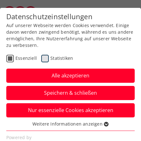
Zurück zur Newsübersicht
Datenschutzeinstellungen
Burgenländischer Tennisverband
Auf unserer Webseite werden Cookies verwendet. Einige
davon werden zwingend benötigt, während es uns andere
ermöglichen, Ihre Nutzererfahrung auf unserer Webseite
zu verbessern.
Turniere
Kids & Jugend
Essenziell
Statistiken
Tennis Academy
Burgenland Open: ÖTV-
Alle akzeptieren
Jugend zeigt bei Tennis-
Speichern & schließen
Europe-Heimturnier auf
Nur essenzielle Cookies akzeptieren
Für Highlights in Oberpullendorf sorgen
speziell Finalist Gabriel Niedermayr und
Weitere Informationen anzeigen
Essenziell
Doppelsieger Leander Tauber.
Essenzielle Cookies werden für grundlegende
Powered by