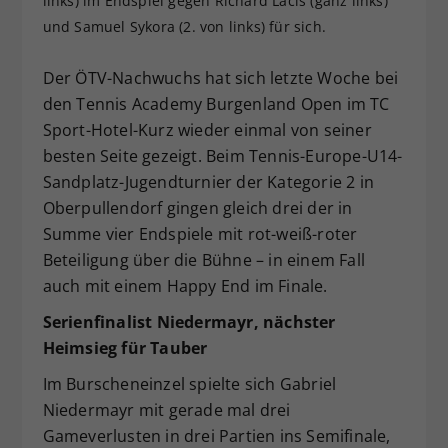
links) im Endspiel gegen Richard Lacis (ganz links)
Dieser Wert speichert Ihre Consent-
und Samuel Sykora (2. von links) für sich.
Einstellungen. Unter anderem eine
zufällig generierte ID, für die
Der ÖTV-Nachwuchs hat sich letzte Woche bei
Zweck
historische Speicherung Ihrer
den Tennis Academy Burgenland Open im TC
vorgenommen Einstellungen, falls der
Sport-Hotel-Kurz wieder einmal von seiner
Webseiten-Betreiber dies eingestellt
besten Seite gezeigt. Beim Tennis-Europe-U14-
hat.
Sandplatz-Jugendturnier der Kategorie 2 in
Oberpullendorf gingen gleich drei der in
Summe vier Endspiele mit rot-weiß-roter
Beteiligung über die Bühne – in einem Fall
auch mit einem Happy End im Finale.
Serienfinalist Niedermayr, nächster
Heimsieg für Tauber
Im Burscheneinzel spielte sich Gabriel
Niedermayr mit gerade mal drei
Gameverlusten in drei Partien ins Semifinale,