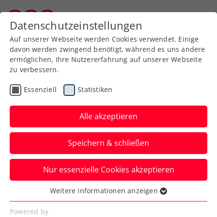
Zurück zur Newsübersicht
Datenschutzeinstellungen
Burgenländischer Tennisverband
Auf unserer Webseite werden Cookies verwendet. Einige
davon werden zwingend benötigt, während es uns andere
ermöglichen, Ihre Nutzererfahrung auf unserer Webseite
zu verbessern.
Turniere
Kids & Jugend
Essenziell
Statistiken
Sparkasse Bambini Cup:
Double in Kufstein –
Alle akzeptieren
Behrmann wird zum
Speichern & schließen
Seriensieger
Nur essenzielle Cookies akzeptieren
Für das ÖTV-Nachwuchstalent ist es
bereits der dritte Titelgewinn in Folge bei
Weitere Informationen anzeigen
Essenziell
Tennis-Europe-Turnieren.
Essenzielle Cookies werden für grundlegende
Powered by