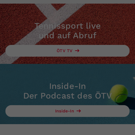
Tennissport live
und auf Abruf
ÖTV TV
Inside-In
Der Podcast des ÖTV
Inside-In