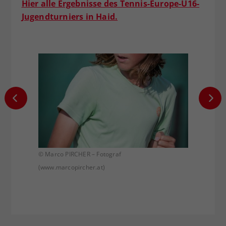
Hier alle Ergebnisse des Tennis-Europe-U16-
Jugendturniers in Haid.
© Marco PIRCHER – Fotograf
© Marco
(www.marcopircher.at)
(www.ma