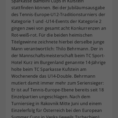
Sparkasse Bambini Cups in Kufstein
Dieser Wert speichert Ihre Consent-
stattfinden können. Bei der Jubiläumsausgabe
Einstellungen. Unter anderem eine
des Tennis-Europe-U12-Traditionsturniers der
zufällig generierte ID, für die
Kategorie 1 und -U14-Events der Kategorie 2
Zweck
historische Speicherung Ihrer
gingen zwei von gesamt acht Konkurrenzen an
vorgenommen Einstellungen, falls der
Rot-weiß-rot. Für die beiden heimischen
Webseiten-Betreiber dies eingestellt
hat.
Titelgewinne zeichnete hierbei derselbe junge
Mann verantwortlich: Thilo Behrmann. Der in
der Mannschaftsmeisterschaft beim TC Sport-
Hotel Kurz im Burgenland genannte 14-Jährige
holte beim TC Sparkasse Kufstein am
Wochenende das U14-Double. Behrmann
mutiert damit immer mehr zum Seriensieger:
Er ist auf Tennis-Europe-Ebene bereits seit 18
Einzelpartien ungeschlagen. Nach dem
Turniersieg in Rakovnik Mitte Juni und einem
Einzelerfolg für Österreich bei den European
Summer Cups in Veska (jeweils Tschechien)