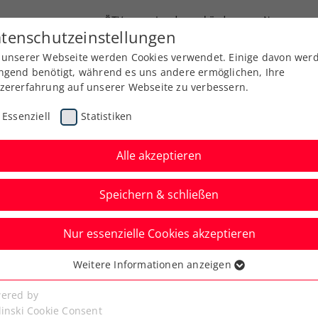
ÖTV
Landesverbände
News
tenschutzeinstellungen
 unserer Webseite werden Cookies verwendet. Einige davon wer
Ausbildung
Services
Über uns
ngend benötigt, während es uns andere ermöglichen, Ihre
zererfahrung auf unserer Webseite zu verbessern.
Essenziell
Statistiken
Alle akzeptieren
Speichern & schließen
en
Nur essenzielle Cookies akzeptieren
ierdauer & Co.: Die
Weitere Informationen anzeigen
ssenziell
Senior:innenbereich
senzielle Cookies werden für grundlegende Funktionen der
ered by
bseite benötigt. Dadurch ist gewährleistet, dass die Webseite
linski Cookie Consent