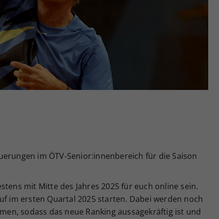
Zweck
generierte ID, für die historische Speicherung
Ihrer vorgenommen Einstellungen, falls der
Webseiten-Betreiber dies eingestellt hat.
uerungen im ÖTV-Senior:innenbereich für die Saison
stens mit Mitte des Jahres 2025 für euch online sein.
auf im ersten Quartal 2025 starten. Dabei werden noch
en, sodass das neue Ranking aussagekräftig ist und