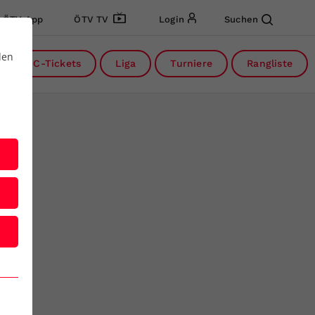
ÖTV App
ÖTV TV
Login
Suchen
den
DC-Tickets
Liga
Turniere
Rangliste