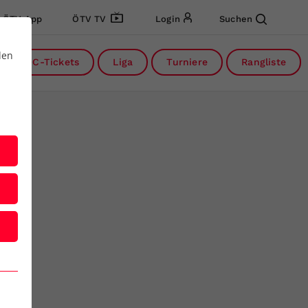
ÖTV App
ÖTV TV
Login
Suchen
den
DC-Tickets
Liga
Turniere
Rangliste