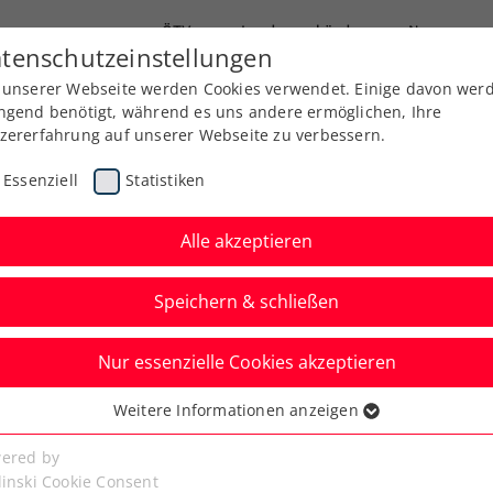
ÖTV
Landesverbände
News
tenschutzeinstellungen
 unserer Webseite werden Cookies verwendet. Einige davon wer
Ausbildung
Services
Über uns
ngend benötigt, während es uns andere ermöglichen, Ihre
zererfahrung auf unserer Webseite zu verbessern.
Essenziell
Statistiken
Alle akzeptieren
Speichern & schließen
Nur essenzielle Cookies akzeptieren
 BTV-Talente
Weitere Informationen anzeigen
ssenziell
ich in Stans sehr stark
senzielle Cookies werden für grundlegende Funktionen der
ered by
bseite benötigt. Dadurch ist gewährleistet, dass die Webseite
linski Cookie Consent