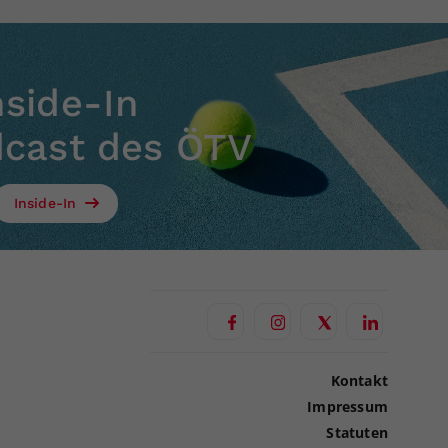
nside-In
dcast des ÖTV
Inside-In
Kontakt
Impressum
Statuten