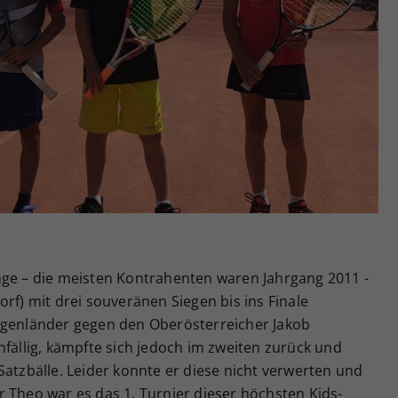
Zweck
generierte ID, für die historische Speicherung
Ihrer vorgenommen Einstellungen, falls der
Webseiten-Betreiber dies eingestellt hat.
nge ­– die meisten Kontrahenten waren Jahrgang 2011 -
rf) mit drei souveränen Siegen bis ins Finale
rgenländer gegen den Oberösterreicher Jakob
nfällig, kämpfte sich jedoch im zweiten zurück und
Satzbälle. Leider konnte er diese nicht verwerten und
 Theo war es das 1. Turnier dieser höchsten Kids-