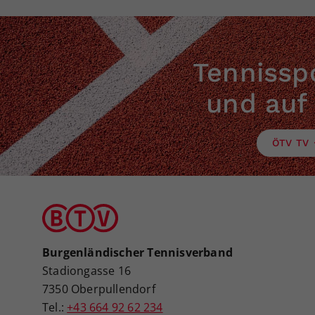
Tennisspo
und auf
ÖTV TV
Burgenländischer Tennisverband
Stadiongasse 16
7350 Oberpullendorf
Tel.:
+43 664 92 62 234