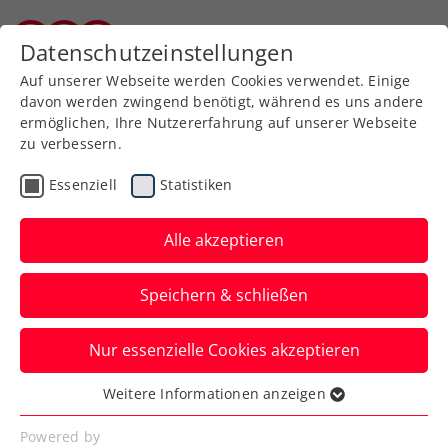
Zurück zur Newsübersicht
Datenschutzeinstellungen
Burgenländischer Tennisverband
Auf unserer Webseite werden Cookies verwendet. Einige
davon werden zwingend benötigt, während es uns andere
ermöglichen, Ihre Nutzererfahrung auf unserer Webseite
zu verbessern.
Turniere
Kids & Jugend
Essenziell
Statistiken
Oberpullendorf: Double-
Chance für Hemetzberger
Alle akzeptieren
bei Tennis-Europe-
Speichern & schließen
Heimturnier
Nur essenzielle Cookies akzeptieren
Der 14-Jährige gewinnt beim TC Sport-
Hotel-Kurz den Doppeltitel mit Matthias
Weitere Informationen anzeigen
Essenziell
Königslehner und steht im Einzelfinale.
Essenzielle Cookies werden für grundlegende
Powered by