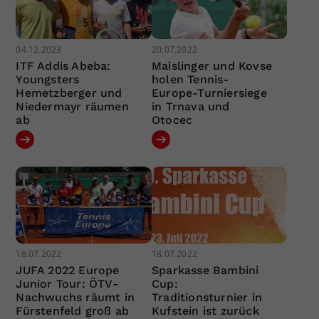
04.12.2023
20.07.2022
ITF Addis Abeba:
Maislinger und Kovse
Youngsters
holen Tennis-
Hemetzberger und
Europe-Turniersiege
Niedermayr räumen
in Trnava und
ab
Otocec
18.07.2022
18.07.2022
JUFA 2022 Europe
Sparkasse Bambini
Junior Tour: ÖTV-
Cup:
Nachwuchs räumt in
Traditionsturnier in
Fürstenfeld groß ab
Kufstein ist zurück