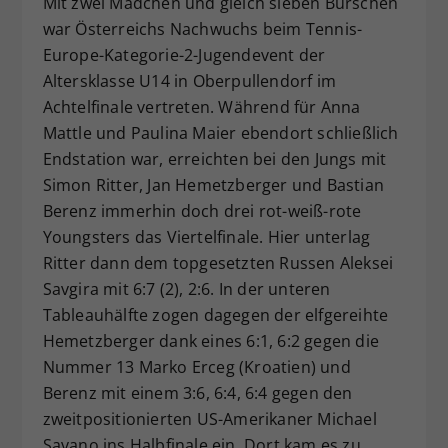
Mit zwei Mädchen und gleich sieben Burschen
Dieser Wert speichert Ihre Consent-
war Österreichs Nachwuchs beim Tennis-
Einstellungen. Unter anderem eine
Europe-Kategorie-2-Jugendevent der
zufällig generierte ID, für die
Altersklasse U14 in Oberpullendorf im
Zweck
historische Speicherung Ihrer
Achtelfinale vertreten. Während für Anna
vorgenommen Einstellungen, falls der
Mattle und Paulina Maier ebendort schließlich
Webseiten-Betreiber dies eingestellt
hat.
Endstation war, erreichten bei den Jungs mit
Simon Ritter, Jan Hemetzberger und Bastian
Berenz immerhin doch drei rot-weiß-rote
Youngsters das Viertelfinale. Hier unterlag
Ritter dann dem topgesetzten Russen Aleksei
Savgira mit 6:7 (2), 2:6. In der unteren
Tableauhälfte zogen dagegen der elfgereihte
Hemetzberger dank eines 6:1, 6:2 gegen die
Nummer 13 Marko Erceg (Kroatien) und
Berenz mit einem 3:6, 6:4, 6:4 gegen den
zweitpositionierten US-Amerikaner Michael
Savano ins Halbfinale ein. Dort kam es zu