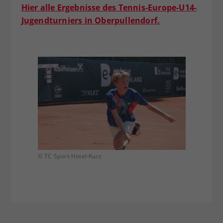
Hier alle Ergebnisse des Tennis-Europe-U14-
Jugendturniers in Oberpullendorf.
© TC Sport-Hotel-Kurz