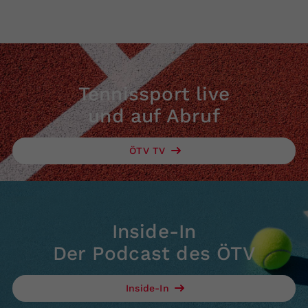
Tennissport live
und auf Abruf
ÖTV TV
Inside-In
Der Podcast des ÖTV
Inside-In