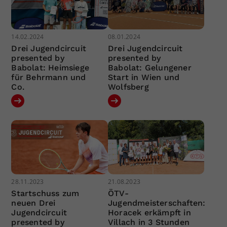
14.02.2024
08.01.2024
Drei Jugendcircuit
Drei Jugendcircuit
presented by
presented by
Babolat: Heimsiege
Babolat: Gelungener
für Behrmann und
Start in Wien und
Co.
Wolfsberg
28.11.2023
21.08.2023
Startschuss zum
ÖTV-
neuen Drei
Jugendmeisterschaften:
Jugendcircuit
Horacek erkämpft in
presented by
Villach in 3 Stunden