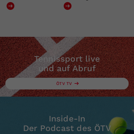
Tennissport live
und auf Abruf
ÖTV TV
Inside-In
Der Podcast des ÖTV