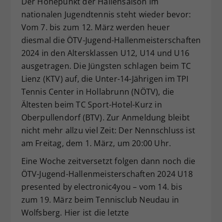
Der Höhepunkt der Hallensaison im
Dieser Wert speichert Ihre Consent-
nationalen Jugendtennis steht wieder bevor:
Einstellungen. Unter anderem eine
Vom 7. bis zum 12. März werden heuer
zufällig generierte ID, für die
diesmal die ÖTV-Jugend-Hallenmeisterschaften
Zweck
historische Speicherung Ihrer
2024 in den Altersklassen U12, U14 und U16
vorgenommen Einstellungen, falls der
ausgetragen. Die Jüngsten schlagen beim TC
Webseiten-Betreiber dies eingestellt
hat.
Lienz (KTV) auf, die Unter-14-Jährigen im TPI
Tennis Center in Hollabrunn (NÖTV), die
Ältesten beim TC Sport-Hotel-Kurz in
Oberpullendorf (BTV). Zur Anmeldung bleibt
nicht mehr allzu viel Zeit: Der Nennschluss ist
am Freitag, dem 1. März, um 20:00 Uhr.
Eine Woche zeitversetzt folgen dann noch die
ÖTV-Jugend-Hallenmeisterschaften 2024 U18
presented by electronic4you – vom 14. bis
zum 19. März beim Tennisclub Neudau in
Wolfsberg. Hier ist die letzte