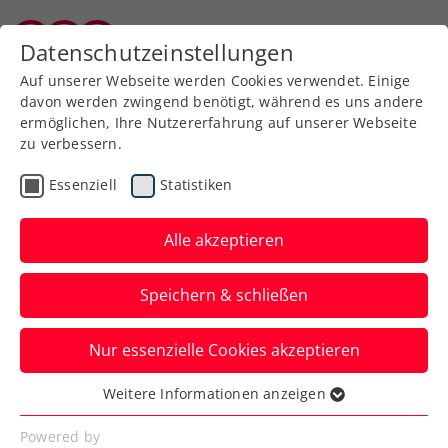
Zurück zur Newsübersicht
Datenschutzeinstellungen
Burgenländischer Tennisverband
Auf unserer Webseite werden Cookies verwendet. Einige
davon werden zwingend benötigt, während es uns andere
ermöglichen, Ihre Nutzererfahrung auf unserer Webseite
zu verbessern.
Turniere
Kids & Jugend
Essenziell
Statistiken
Nennschluss bei den
ÖTV-Jugend-
Alle akzeptieren
Hallenmeisterschaften
Speichern & schließen
2024
Nur essenzielle Cookies akzeptieren
Nur noch bis 1. März um 20:00 Uhr kann
für die Altersklassen U12, U14 und U16
Weitere Informationen anzeigen
Essenziell
genannt werden.
Essenzielle Cookies werden für grundlegende
Powered by