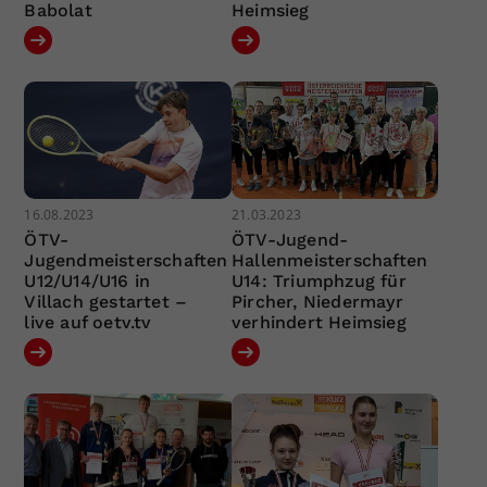
Babolat
Heimsieg
16.08.2023
21.03.2023
ÖTV-
ÖTV-Jugend-
Jugendmeisterschaften
Hallenmeisterschaften
U12/U14/U16 in
U14: Triumphzug für
Villach gestartet –
Pircher, Niedermayr
live auf oetv.tv
verhindert Heimsieg