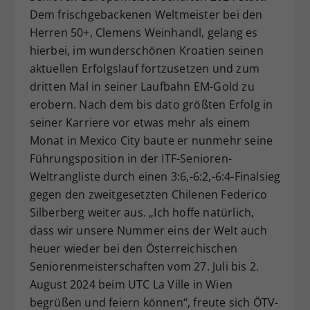
Dem frischgebackenen Weltmeister bei den
Dieser Wert speichert Ihre Consent-
Einstellungen. Unter anderem eine
Herren 50+, Clemens Weinhandl, gelang es
zufällig generierte ID, für die
hierbei, im wunderschönen Kroatien seinen
Zweck
historische Speicherung Ihrer
aktuellen Erfolgslauf fortzusetzen und zum
vorgenommen Einstellungen, falls der
dritten Mal in seiner Laufbahn EM-Gold zu
Webseiten-Betreiber dies eingestellt
erobern. Nach dem bis dato größten Erfolg in
hat.
seiner Karriere vor etwas mehr als einem
Monat in Mexico City baute er nunmehr seine
Führungsposition in der ITF-Senioren-
Weltrangliste durch einen 3:6,-6:2,-6:4-Finalsieg
gegen den zweitgesetzten Chilenen Federico
Silberberg weiter aus. „Ich hoffe natürlich,
dass wir unsere Nummer eins der Welt auch
heuer wieder bei den Österreichischen
Seniorenmeisterschaften vom 27. Juli bis 2.
August 2024 beim UTC La Ville in Wien
begrüßen und feiern können“, freute sich ÖTV-