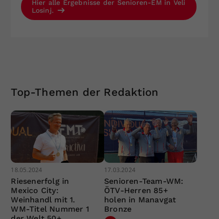
Hier alle Ergebnisse der Senioren-EM in Veli
Losinj.
Top-Themen der Redaktion
18.05.2024
17.03.2024
Riesenerfolg in
Senioren-Team-WM:
Mexico City:
ÖTV-Herren 85+
Weinhandl mit 1.
holen in Manavgat
WM-Titel Nummer 1
Bronze
der Welt 50+