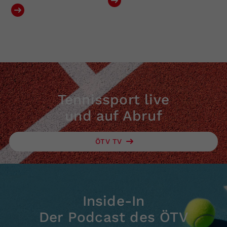
Tennissport live
und auf Abruf
ÖTV TV
Inside-In
Der Podcast des ÖTV