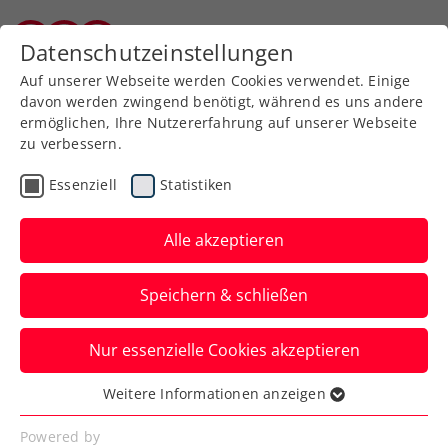
Zurück zur Newsübersicht
Datenschutzeinstellungen
Burgenländischer Tennisverband
Auf unserer Webseite werden Cookies verwendet. Einige
davon werden zwingend benötigt, während es uns andere
ermöglichen, Ihre Nutzererfahrung auf unserer Webseite
zu verbessern.
Turniere
Senioren
ITF
Essenziell
Statistiken
Nach WM-Gold:
Weinhandl triumphiert
Alle akzeptieren
auch bei Senioren-EM
Speichern & schließen
Der 50-Jährige setzt in Veli Losinj, einmal
Nur essenzielle Cookies akzeptieren
mehr bei einem Medaillenregen für
Österreich, das große Highlight.
Weitere Informationen anzeigen
Essenziell
Verfasst von: Edi Glasner / Manuel Wachta, 13.06.2024
Essenzielle Cookies werden für grundlegende
Powered by