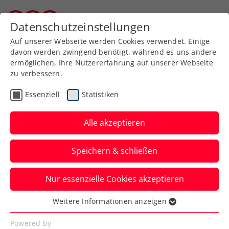
Zurück zur Newsübersicht
Datenschutzeinstellungen
Burgenländischer Tennisverband
Auf unserer Webseite werden Cookies verwendet. Einige
davon werden zwingend benötigt, während es uns andere
ermöglichen, Ihre Nutzererfahrung auf unserer Webseite
zu verbessern.
Kids & Jugend
Essenziell
Statistiken
Mehr Bewegung für
Salzburgs Kids:
Alle akzeptieren
sportstation2-
Speichern & schließen
Wettbewerb am 26.
Jänner
Nur essenzielle Cookies akzeptieren
Weitere Informationen anzeigen
Hervis Sports und motion4kids setzen
Essenziell
Österreichs Zukunft auch 2024 weiterhin
Essenzielle Cookies werden für grundlegende
Powered by