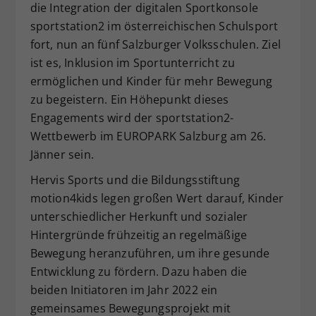
die Integration der digitalen Sportkonsole
Dieser Wert speichert Ihre Consent-
sportstation2 im österreichischen Schulsport
Einstellungen. Unter anderem eine
fort, nun an fünf Salzburger Volksschulen. Ziel
zufällig generierte ID, für die
ist es, Inklusion im Sportunterricht zu
Zweck
historische Speicherung Ihrer
vorgenommen Einstellungen, falls der
ermöglichen und Kinder für mehr Bewegung
Webseiten-Betreiber dies eingestellt
zu begeistern. Ein Höhepunkt dieses
hat.
Engagements wird der sportstation2-
Wettbewerb im EUROPARK Salzburg am 26.
Jänner sein.
Hervis Sports und die Bildungsstiftung
motion4kids legen großen Wert darauf, Kinder
unterschiedlicher Herkunft und sozialer
Hintergründe frühzeitig an regelmäßige
Bewegung heranzuführen, um ihre gesunde
Entwicklung zu fördern. Dazu haben die
beiden Initiatoren im Jahr 2022 ein
gemeinsames Bewegungsprojekt mit