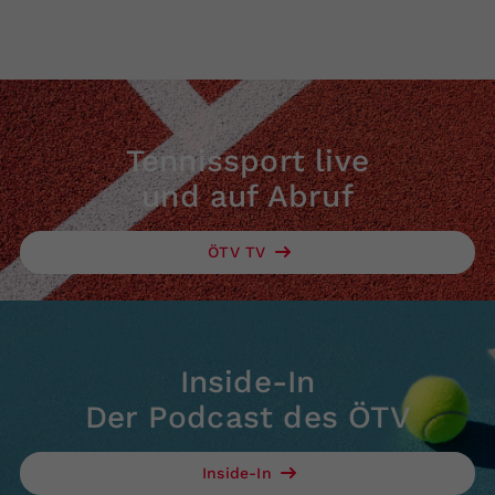
Tennissport live
und auf Abruf
ÖTV TV
Inside-In
Der Podcast des ÖTV
Inside-In