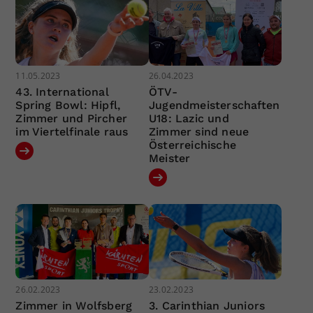
11.05.2023
26.04.2023
43. International
ÖTV-
Spring Bowl: Hipfl,
Jugendmeisterschaften
Zimmer und Pircher
U18: Lazic und
im Viertelfinale raus
Zimmer sind neue
Österreichische
Meister
26.02.2023
23.02.2023
Zimmer in Wolfsberg
3. Carinthian Juniors