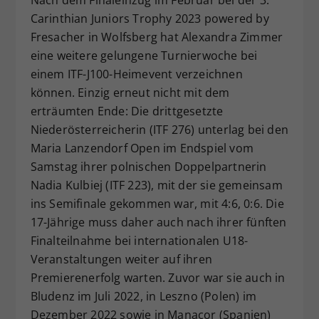
Dieser Wert speichert Ihre Consent-
Carinthian Juniors Trophy 2023 powered by
Einstellungen. Unter anderem eine
Fresacher in Wolfsberg hat Alexandra Zimmer
zufällig generierte ID, für die
eine weitere gelungene Turnierwoche bei
Zweck
historische Speicherung Ihrer
einem ITF-J100-Heimevent verzeichnen
vorgenommen Einstellungen, falls der
können. Einzig erneut nicht mit dem
Webseiten-Betreiber dies eingestellt
erträumten Ende: Die drittgesetzte
hat.
Niederösterreicherin (ITF 276) unterlag bei den
Maria Lanzendorf Open im Endspiel vom
Samstag ihrer polnischen Doppelpartnerin
Nadia Kulbiej (ITF 223), mit der sie gemeinsam
ins Semifinale gekommen war, mit 4:6, 0:6. Die
17-Jährige muss daher auch nach ihrer fünften
Finalteilnahme bei internationalen U18-
Veranstaltungen weiter auf ihren
Premierenerfolg warten. Zuvor war sie auch in
Bludenz im Juli 2022, in Leszno (Polen) im
Dezember 2022 sowie in Manacor (Spanien)