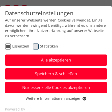
Zurück zur Newsübersicht
Datenschutzeinstellungen
Burgenländischer Tennisverband
Auf unserer Webseite werden Cookies verwendet. Einige
davon werden zwingend benötigt, während es uns andere
ermöglichen, Ihre Nutzererfahrung auf unserer Webseite
zu verbessern.
Turniere
Kids & Jugend
ITF
Essenziell
Statistiken
Maria Lanzendorf Open:
Zimmer erst im Finale
Alle akzeptieren
durch Doppelpartnerin
Speichern & schließen
gestoppt
Nur essenzielle Cookies akzeptieren
Die ÖTV-Nachwuchshoffnung muss somit
auf ihren ITF-Premierentitel weiter
Weitere Informationen anzeigen
Essenziell
warten.
Essenzielle Cookies werden für grundlegende
Powered by