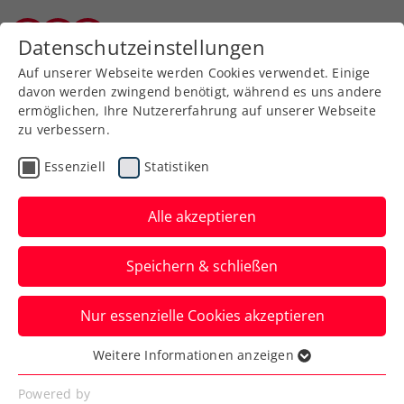
Zurück zur Newsübersicht
Datenschutzeinstellungen
Burgenländischer Tennisverband
Auf unserer Webseite werden Cookies verwendet. Einige
davon werden zwingend benötigt, während es uns andere
ermöglichen, Ihre Nutzererfahrung auf unserer Webseite
zu verbessern.
Turniere
Kids & Jugend
Essenziell
Statistiken
ITF Wien: 13-jährige
Pircher greift nach
Alle akzeptieren
erstem U18-Einzeltitel
Speichern & schließen
Bei den Burschen steht hingegen
Nur essenzielle Cookies akzeptieren
Alexander Gschiel beim Colony Club
ebenfalls im Finale.
Weitere Informationen anzeigen
Essenziell
Verfasst von: Manuel Wachta, 19.04.2024
Essenzielle Cookies werden für grundlegende
Powered by