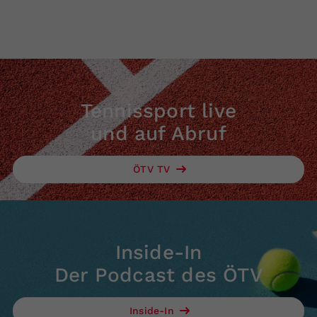
Tennissport live
und auf Abruf
ÖTV TV
Inside-In
Der Podcast des ÖTV
Inside-In