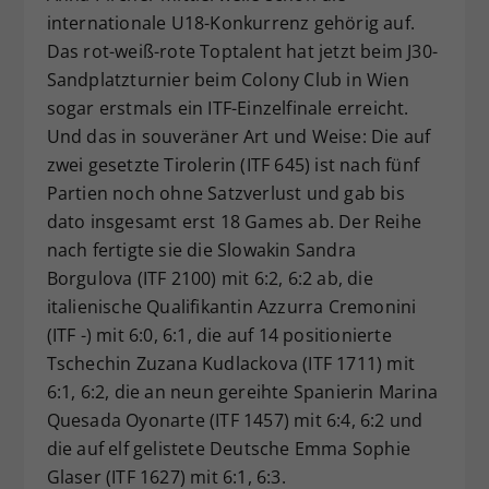
internationale U18-Konkurrenz gehörig auf.
Dieser Wert speichert Ihre Consent-
Das rot-weiß-rote Toptalent hat jetzt beim J30-
Einstellungen. Unter anderem eine
zufällig generierte ID, für die
Sandplatzturnier beim Colony Club in Wien
Zweck
historische Speicherung Ihrer
sogar erstmals ein ITF-Einzelfinale erreicht.
vorgenommen Einstellungen, falls der
Und das in souveräner Art und Weise: Die auf
Webseiten-Betreiber dies eingestellt
zwei gesetzte Tirolerin (ITF 645) ist nach fünf
hat.
Partien noch ohne Satzverlust und gab bis
dato insgesamt erst 18 Games ab. Der Reihe
nach fertigte sie die Slowakin Sandra
Borgulova (ITF 2100) mit 6:2, 6:2 ab, die
italienische Qualifikantin Azzurra Cremonini
(ITF -) mit 6:0, 6:1, die auf 14 positionierte
Tschechin Zuzana Kudlackova (ITF 1711) mit
6:1, 6:2, die an neun gereihte Spanierin Marina
Quesada Oyonarte (ITF 1457) mit 6:4, 6:2 und
die auf elf gelistete Deutsche Emma Sophie
Glaser (ITF 1627) mit 6:1, 6:3.