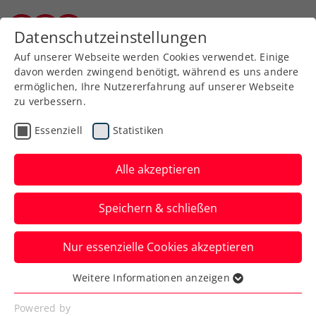
Zurück zur Newsübersicht
Datenschutzeinstellungen
Burgenländischer Tennisverband
Auf unserer Webseite werden Cookies verwendet. Einige
davon werden zwingend benötigt, während es uns andere
ermöglichen, Ihre Nutzererfahrung auf unserer Webseite
zu verbessern.
Turniere
ITF
Essenziell
Statistiken
ITF-Final- und
Titelhamster Pichler legt
Alle akzeptieren
in Tavira nach
Speichern & schließen
Das ÖTV-Ass erreicht in Portugal sein
Nur essenzielle Cookies akzeptieren
bereits achtes Saisonfinale im Doppel.
Weitere Informationen anzeigen
Verfasst von: Manuel Wachta, 15.10.2023
Essenziell
Essenzielle Cookies werden für grundlegende
Powered by