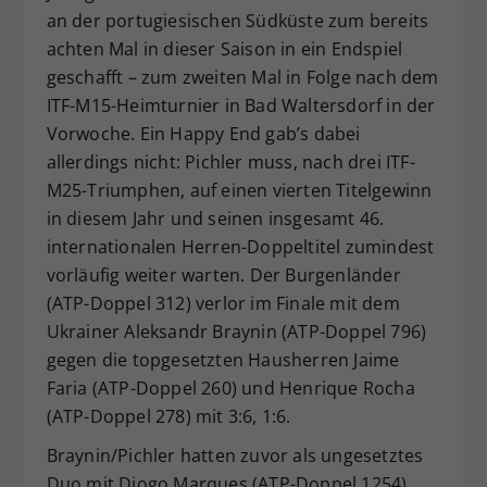
an der portugiesischen Südküste zum bereits
Dieser Wert speichert Ihre Consent-
achten Mal in dieser Saison in ein Endspiel
Einstellungen. Unter anderem eine
zufällig generierte ID, für die
geschafft – zum zweiten Mal in Folge nach dem
Zweck
historische Speicherung Ihrer
ITF-M15-Heimturnier in Bad Waltersdorf in der
vorgenommen Einstellungen, falls der
Vorwoche. Ein Happy End gab’s dabei
Webseiten-Betreiber dies eingestellt
allerdings nicht: Pichler muss, nach drei ITF-
hat.
M25-Triumphen, auf einen vierten Titelgewinn
in diesem Jahr und seinen insgesamt 46.
internationalen Herren-Doppeltitel zumindest
vorläufig weiter warten. Der Burgenländer
(ATP-Doppel 312) verlor im Finale mit dem
Ukrainer Aleksandr Braynin (ATP-Doppel 796)
gegen die topgesetzten Hausherren Jaime
Faria (ATP-Doppel 260) und Henrique Rocha
(ATP-Doppel 278) mit 3:6, 1:6.
Braynin/Pichler hatten zuvor als ungesetztes
Duo mit Diogo Marques (ATP-Doppel 1254)