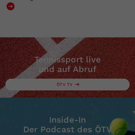
Tennissport live
und auf Abruf
ÖTV TV
Inside-In
Der Podcast des ÖTV