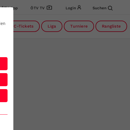
ÖTV App
ÖTV TV
Login
Suchen
den
DC-Tickets
Liga
Turniere
Rangliste