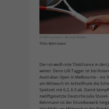
© GEPA pictures / Michael Riedler
Thilo Behrmann
Die rot-weiß-rote Titelchance in den
weiter. Denn Lilli Tagger ist bei Rol
Australian Open in Melbourne – ins Vie
am Mittwoch im Achtelfinale die Schw
Spielzeit mit 6:2, 6:3 ab. Damit kämp
zwölftgesetzte Deutsche Julia Stusek 
Behrmann ist der Einzelbewerb hinge
gleichfalls am Mittwoch in der Rund