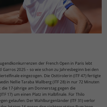
Zweck
generierte ID, für die historische Speicherung
Ihrer vorgenommen Einstellungen, falls der
Webseiten-Betreiber dies eingestellt hat.
 Jugendkonkurrenzen der French Open in Paris lebt
and Garros 2025 – so wie schon zu Jahresbeginn bei den
rtelfinale eingezogen. Die Osttirolerin (ITF 47) fertigte
edin Nellie Taraba Wallberg (ITF 28) in nur 72 Minuten
ft die 17-Jährige am Donnerstag gegen die
(ITF 17) um einen Platz im Halbfinale. Für Thilo
gen gelaufen: Der Wahlburgenländer (ITF 31) verlor
e der letzten 16 gegen den siebtgesetzten Rumänen