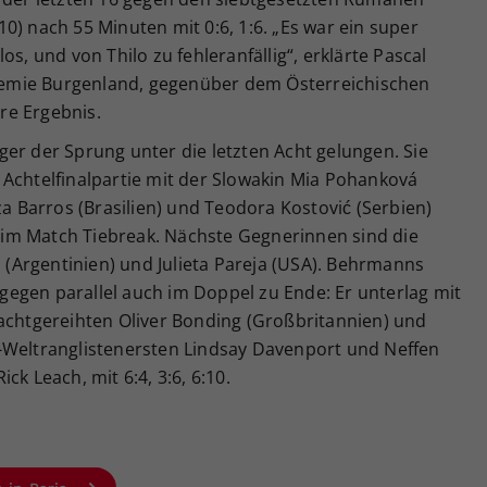
0) nach 55 Minuten mit 0:6, 1:6. „Es war ein super
os, und von Thilo zu fehleranfällig“, erklärte Pascal
emie Burgenland, gegenüber dem Österreichischen
re Ergebnis.
er der Sprung unter die letzten Acht gelungen. Sie
 Achtelfinalpartie mit der Slowakin Mia Pohanková
za Barros (Brasilien) und Teodora Kostović (Serbien)
nd im Match Tiebreak. Nächste Gegnerinnen sind die
i (Argentinien) und Julieta Pareja (USA). Behrmanns
egen parallel auch im Doppel zu Ende: Er unterlag mit
 achtgereihten Oliver Bonding (Großbritannien) und
-Weltranglistenersten Lindsay Davenport und Neffen
ck Leach, mit 6:4, 3:6, 6:10.