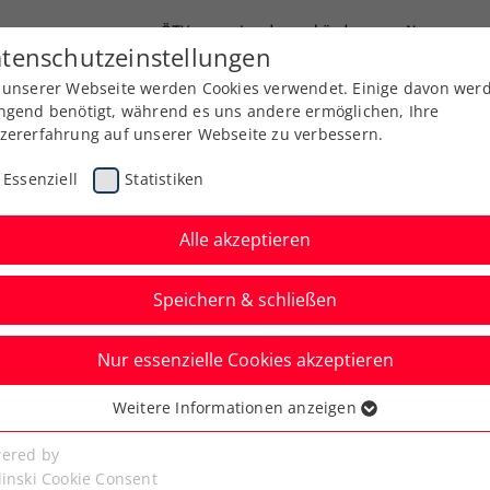
ÖTV
Landesverbände
News
tenschutzeinstellungen
 unserer Webseite werden Cookies verwendet. Einige davon wer
Ausbildung
Services
Über uns
ngend benötigt, während es uns andere ermöglichen, Ihre
zererfahrung auf unserer Webseite zu verbessern.
Essenziell
Statistiken
Alle akzeptieren
Speichern & schließen
Nur essenzielle Cookies akzeptieren
agger stürmt ins
Weitere Informationen anzeigen
ssenziell
 Behrmann draußen
senzielle Cookies werden für grundlegende Funktionen der
ered by
bseite benötigt. Dadurch ist gewährleistet, dass die Webseite
linski Cookie Consent