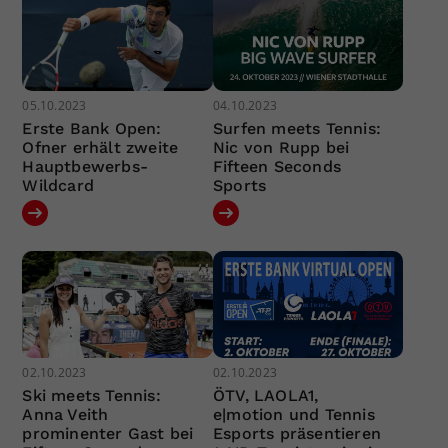
05.10.2023
04.10.2023
Erste Bank Open:
Surfen meets Tennis:
Ofner erhält zweite
Nic von Rupp bei
Hauptbewerbs-
Fifteen Seconds
Wildcard
Sports
02.10.2023
02.10.2023
Ski meets Tennis:
ÖTV, LAOLA1,
Anna Veith
e|motion und Tennis
prominenter Gast bei
Esports präsentieren