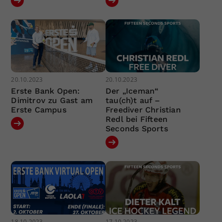
20.10.2023
20.10.2023
Erste Bank Open:
Der „Iceman“
Dimitrov zu Gast am
tau(ch)t auf –
Erste Campus
Freediver Christian
Redl bei Fifteen
Seconds Sports
18.10.2023
17.10.2023