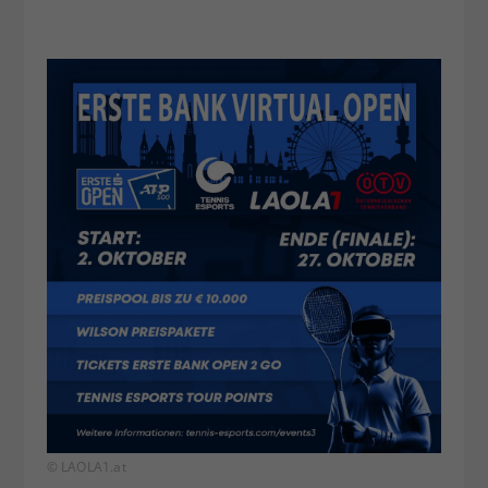
© LAOLA1.at