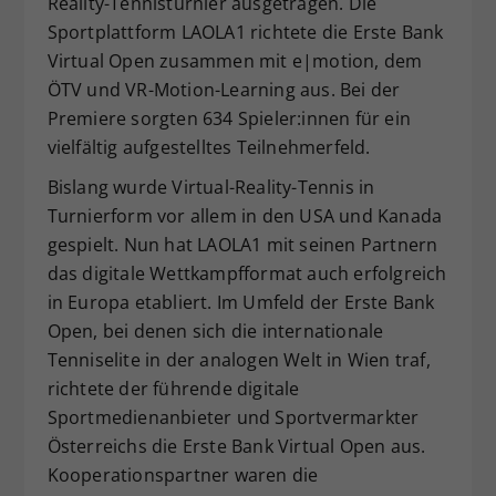
Reality-Tennisturnier ausgetragen. Die
Dieser Wert speichert Ihre Consent-
Sportplattform LAOLA1 richtete die Erste Bank
Einstellungen. Unter anderem eine
Virtual Open zusammen mit e|motion, dem
zufällig generierte ID, für die
ÖTV und VR-Motion-Learning aus. Bei der
Zweck
historische Speicherung Ihrer
Premiere sorgten 634 Spieler:innen für ein
vorgenommen Einstellungen, falls der
vielfältig aufgestelltes Teilnehmerfeld.
Webseiten-Betreiber dies eingestellt
hat.
Bislang wurde Virtual-Reality-Tennis in
Turnierform vor allem in den USA und Kanada
gespielt. Nun hat LAOLA1 mit seinen Partnern
das digitale Wettkampfformat auch erfolgreich
in Europa etabliert. Im Umfeld der Erste Bank
Open, bei denen sich die internationale
Tenniselite in der analogen Welt in Wien traf,
richtete der führende digitale
Sportmedienanbieter und Sportvermarkter
Österreichs die Erste Bank Virtual Open aus.
Kooperationspartner waren die