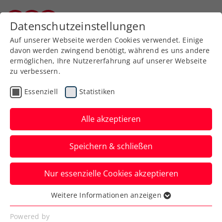
Zurück zur Newsübersicht
Datenschutzeinstellungen
Burgenländischer Tennisverband
Auf unserer Webseite werden Cookies verwendet. Einige
davon werden zwingend benötigt, während es uns andere
ermöglichen, Ihre Nutzererfahrung auf unserer Webseite
zu verbessern.
Inklusion
Turniere
ATP
Essenziell
Statistiken
Erste Bank Virtual Open:
Mehr als 600
Alle akzeptieren
Teilnehmer:innen bei
Speichern & schließen
Premiere
Nur essenzielle Cookies akzeptieren
Die erste Austragung des Virtual-Reality-
Tennisturniers im Zuge der Erste Bank
Weitere Informationen anzeigen
Essenziell
Open war ein voller Erfolg.
Essenzielle Cookies werden für grundlegende
Powered by