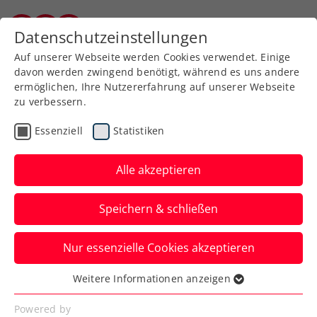
Zurück zur Newsübersicht
Datenschutzeinstellungen
Burgenländischer Tennisverband
Auf unserer Webseite werden Cookies verwendet. Einige
davon werden zwingend benötigt, während es uns andere
ermöglichen, Ihre Nutzererfahrung auf unserer Webseite
zu verbessern.
Rollstuhltennis
Inklusion
Turniere
Essenziell
Statistiken
ATP
Alle akzeptieren
Erste Bank Open: Super
Speichern & schließen
Sunday mit Thiem und
Zverev
Nur essenzielle Cookies akzeptieren
Österreichs Aushängeschild und der
Weitere Informationen anzeigen
Essenziell
Weltranglistendritte lassen das US-Open-
Essenzielle Cookies werden für grundlegende
Powered by
Finale 2020 wiederaufleben.