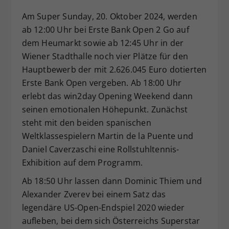
Dieser Wert speichert Ihre Consent-
Am Super Sunday, 20. Oktober 2024, werden
Einstellungen. Unter anderem eine
ab 12:00 Uhr bei Erste Bank Open 2 Go auf
zufällig generierte ID, für die
dem Heumarkt sowie ab 12:45 Uhr in der
Zweck
historische Speicherung Ihrer
Wiener Stadthalle noch vier Plätze für den
vorgenommen Einstellungen, falls der
Webseiten-Betreiber dies eingestellt
Hauptbewerb der mit 2.626.045 Euro dotierten
hat.
Erste Bank Open vergeben. Ab 18:00 Uhr
erlebt das win2day Opening Weekend dann
seinen emotionalen Höhepunkt. Zunächst
steht mit den beiden spanischen
Weltklassespielern Martin de la Puente und
Daniel Caverzaschi eine Rollstuhltennis-
Exhibition auf dem Programm.
Ab 18:50 Uhr lassen dann Dominic Thiem und
Alexander Zverev bei einem Satz das
legendäre US-Open-Endspiel 2020 wieder
aufleben, bei dem sich Österreichs Superstar