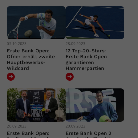
05.10.2023
28.09.2023
Erste Bank Open:
12 Top-20-Stars:
Ofner erhält zweite
Erste Bank Open
Hauptbewerbs-
garantieren
Wildcard
Hammerpartien
20.09.2023
20.09.2023
Erste Bank Open:
Erste Bank Open 2