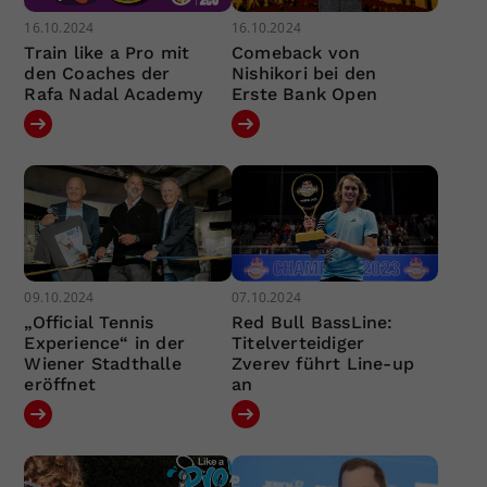
16.10.2024
16.10.2024
Train like a Pro mit
Comeback von
den Coaches der
Nishikori bei den
Rafa Nadal Academy
Erste Bank Open
09.10.2024
07.10.2024
„Official Tennis
Red Bull BassLine:
Experience“ in der
Titelverteidiger
Wiener Stadthalle
Zverev führt Line-up
eröffnet
an