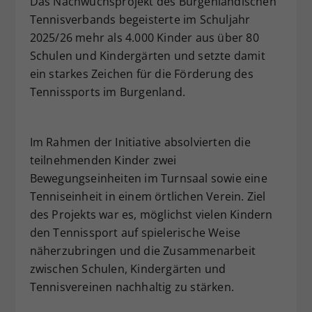
Das Nachwuchsprojekt des Burgenländischen
Dieser Wert speichert Ihre Consent-
Tennisverbands begeisterte im Schuljahr
Einstellungen. Unter anderem eine
2025/26 mehr als 4.000 Kinder aus über 80
zufällig generierte ID, für die
Schulen und Kindergärten und setzte damit
Zweck
historische Speicherung Ihrer
ein starkes Zeichen für die Förderung des
vorgenommen Einstellungen, falls der
Tennissports im Burgenland.
Webseiten-Betreiber dies eingestellt
hat.
Im Rahmen der Initiative absolvierten die
teilnehmenden Kinder zwei
Bewegungseinheiten im Turnsaal sowie eine
Tenniseinheit in einem örtlichen Verein. Ziel
des Projekts war es, möglichst vielen Kindern
den Tennissport auf spielerische Weise
näherzubringen und die Zusammenarbeit
zwischen Schulen, Kindergärten und
Tennisvereinen nachhaltig zu stärken.