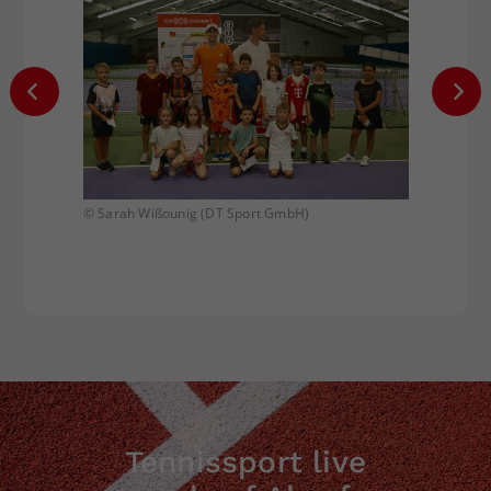
© Sarah Wißounig (DT Sport GmbH)
© Sarah
Tennissport live