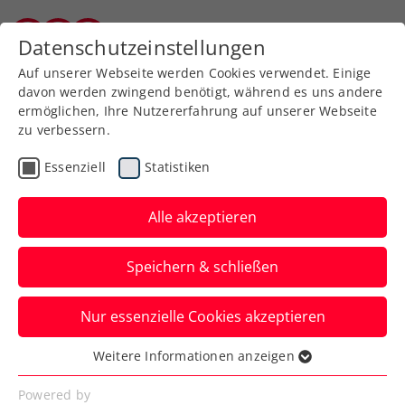
Zurück zur Newsübersicht
Datenschutzeinstellungen
Burgenländischer Tennisverband
Auf unserer Webseite werden Cookies verwendet. Einige
davon werden zwingend benötigt, während es uns andere
ermöglichen, Ihre Nutzererfahrung auf unserer Webseite
zu verbessern.
Verbands-Info
Kids & Jugend
Essenziell
Statistiken
Erfolgreicher Abschluss
der BTV Thiem Kids
Alle akzeptieren
Schultennis-Offensive
Speichern & schließen
2025/26
Nur essenzielle Cookies akzeptieren
Mit einem großen Abschlussevent im
Sporthotel Kurz fand gestern die BTV
Weitere Informationen anzeigen
Essenziell
Thiem Kids Schultennis-Offensive einen
Essenzielle Cookies werden für grundlegende
Powered by
würdigen Abschluss.