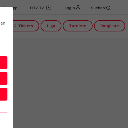
ÖTV App
ÖTV TV
Login
Suchen
den
DC-Tickets
Liga
Turniere
Rangliste