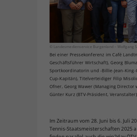
© Landesmedienservice Burgenland – Wolfgang Sz
Bei einer Pressekonferenz im Café Landt
Geschäftsführer Wirtschaft), Georg Blum
Sportkoordinatorin und -Billie-Jean-King
Cup-Kapitän), Titelverteidiger Filip Misol
Ofner, Georg Wawer (Managing Director w
Günter Kurz (BTV-Präsident, Veranstalter)
Im Zeitraum vom 28. Juni bis 6. Juli
Tennis-Staatsmeisterschaften 2025
finden parallel auch die win2day ÖTV