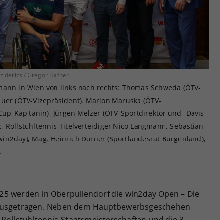
Zweck
generierte ID, für die historische Speicherung
Ihrer vorgenommen Einstellungen, falls der
Webseiten-Betreiber dies eingestellt hat.
iderics / Gregor Hafner
mann in Wien von links nach rechts: Thomas Schweda (ÖTV-
auer (ÖTV-Vizepräsident), Marion Maruska (ÖTV-
-Cup-Kapitänin), Jürgen Melzer (ÖTV-Sportdirektor und -Davis-
ic, Rollstuhltennis-Titelverteidiger Nico Langmann, Sebastian
in2day), Mag. Heinrich Dorner (Sportlandesrat Burgenland),
.
 2025 werden in Oberpullendorf die win2day Open – Die
 ausgetragen. Neben dem Hauptbewerbsgeschehen
-Rollstuhltennis-Staatsmeisterschaften und die 3.