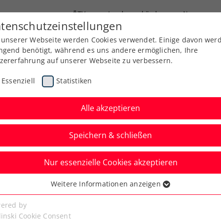
ÖTV
Landesverbände
News
tenschutzeinstellungen
 unserer Webseite werden Cookies verwendet. Einige davon wer
Ausbildung
Services
Über uns
ngend benötigt, während es uns andere ermöglichen, Ihre
zererfahrung auf unserer Webseite zu verbessern.
Essenziell
Statistiken
Alle akzeptieren
Speichern & schließen
meine Klasse
Turniere
Nur essenzielle Cookies akzeptieren
en win2day Open – Die
Weitere Informationen anzeigen
ssenziell
eisterschaften 2025
senzielle Cookies werden für grundlegende Funktionen der
ered by
bseite benötigt. Dadurch ist gewährleistet, dass die Webseite
linski Cookie Consent