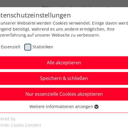
ÖTV
Landesverbände
News
tenschutzeinstellungen
 unserer Webseite werden Cookies verwendet. Einige davon wer
Ausbildung
Services
Über uns
ngend benötigt, während es uns andere ermöglichen, Ihre
zererfahrung auf unserer Webseite zu verbessern.
Essenziell
Statistiken
Alle akzeptieren
Speichern & schließen
Nur essenzielle Cookies akzeptieren
usgebildeten
Weitere Informationen anzeigen
ssenziell
or:innen
senzielle Cookies werden für grundlegende Funktionen der
ered by
bseite benötigt. Dadurch ist gewährleistet, dass die Webseite
linski Cookie Consent