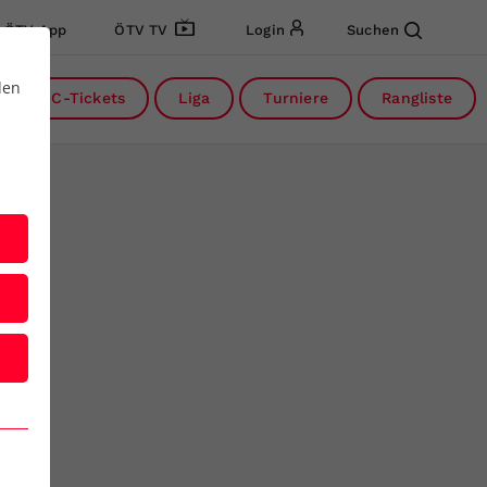
ÖTV App
ÖTV TV
Login
Suchen
den
DC-Tickets
Liga
Turniere
Rangliste