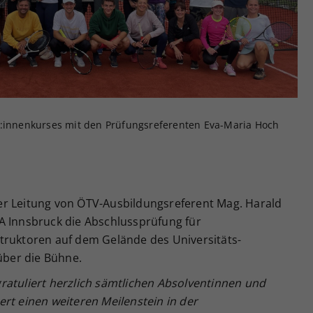
Zweck
generierte ID, für die historische Speicherung
Ihrer vorgenommen Einstellungen, falls der
Webseiten-Betreiber dies eingestellt hat.
r:innenkurses mit den Prüfungsreferenten Eva-Maria Hoch
er Leitung von ÖTV-Ausbildungsreferent Mag. Harald
A Innsbruck die Abschlussprüfung für
truktoren auf dem Gelände des Universitäts-
 über die Bühne.
ratuliert herzlich sämtlichen Absolventinnen und
rt einen weiteren Meilenstein in der