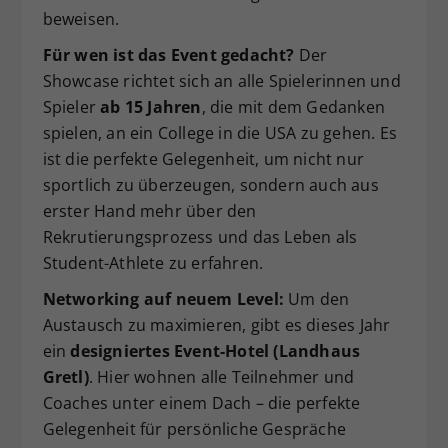
beweisen.
Dieser Wert speichert Ihre Consent-
Einstellungen. Unter anderem eine
Für wen ist das Event gedacht?
Der
zufällig generierte ID, für die
Showcase richtet sich an alle Spielerinnen und
Zweck
historische Speicherung Ihrer
Spieler
ab 15 Jahren
, die mit dem Gedanken
vorgenommen Einstellungen, falls der
spielen, an ein College in die USA zu gehen. Es
Webseiten-Betreiber dies eingestellt
hat.
ist die perfekte Gelegenheit, um nicht nur
sportlich zu überzeugen, sondern auch aus
erster Hand mehr über den
Rekrutierungsprozess und das Leben als
Student-Athlete zu erfahren.
Networking auf neuem Level:
Um den
Austausch zu maximieren, gibt es dieses Jahr
ein
designiertes Event-Hotel (Landhaus
Gretl)
. Hier wohnen alle Teilnehmer und
Coaches unter einem Dach – die perfekte
Gelegenheit für persönliche Gespräche