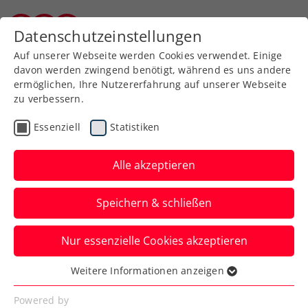
Zurück zur Newsübersicht
Datenschutzeinstellungen
Burgenländischer Tennisverband
Auf unserer Webseite werden Cookies verwendet. Einige
davon werden zwingend benötigt, während es uns andere
ermöglichen, Ihre Nutzererfahrung auf unserer Webseite
zu verbessern.
Ausbildung
Verbands-Info
Essenziell
Statistiken
Deine Chance auf ein
Tennis-Stipendium in den
Alle akzeptieren
USA
Speichern & schließen
College Tennis Showcase 2026 in
Nur essenzielle Cookies akzeptieren
Klagenfurt!
Weitere Informationen anzeigen
Verfasst von: , 13.05.2026
Essenziell
Essenzielle Cookies werden für grundlegende
Powered by