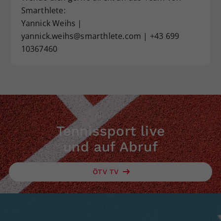
Smarthlete:
Yannick Weihs |
yannick.weihs@smarthlete.com | +43 699
10367460
Tennissport live
und auf Abruf
ÖTV TV