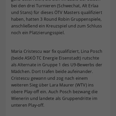
bei den drei Turnieren (Schwechat, Alt Erlaa
Dieser Wert speichert Ihre Consent-
Einstellungen. Unter anderem eine
und Stans) für dieses ÖTV Masters qualifiziert
zufällig generierte ID, für die
haben, hatten 3 Round Robin Gruppenspiele,
Zweck
historische Speicherung Ihrer
anschließend ein Kreuzspiel und zum Schluss
vorgenommen Einstellungen, falls der
noch ein Platzierungsspiel.
Webseiten-Betreiber dies eingestellt
hat.
Maria Cristescu war fix qualifiziert, Lina Posch
(beide ASKÖ TC Energie Eisenstadt) rutschte
als Alternate in Gruppe 1 des U9-Bewerbs der
Mädchen. Dort trafen beide aufeinander.
Cristescu gewann und zog nach einem
weiteren Sieg über Lara Maurer (WTV) ins
obere Play-off ein. Auch Posch bezwang die
Wienerin und landete als Gruppendritte im
unteren Play-off.