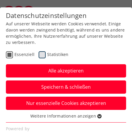
Zurück zur Newsübersicht
Datenschutzeinstellungen
Burgenländischer Tennisverband
Auf unserer Webseite werden Cookies verwendet. Einige
davon werden zwingend benötigt, während es uns andere
ermöglichen, Ihre Nutzererfahrung auf unserer Webseite
zu verbessern.
Turniere
Kids & Jugend
Essenziell
Statistiken
Austrian Kids Masters:
BTV-Duo in Schladming
Alle akzeptieren
„gut dabei“
Speichern & schließen
Der TC Union Blau Weiss Schladming war
Nur essenzielle Cookies akzeptieren
von 8. Bis 10. August Veranstalter des
ÖTV U9/U10 Kids Masters. Bei den U9-
Weitere Informationen anzeigen
Essenziell
Mädels waren Maria Cristescu und Lina
Essenzielle Cookies werden für grundlegende
Powered by
Posch am Start.