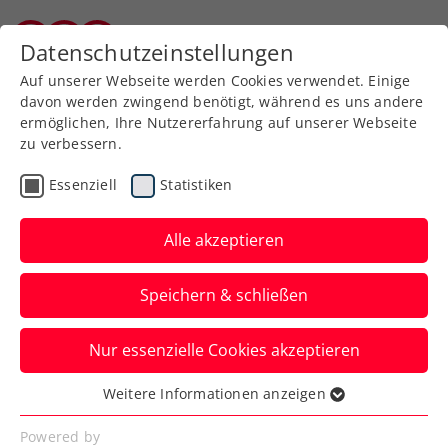
Zurück zur Newsübersicht
Datenschutzeinstellungen
Burgenländischer Tennisverband
Auf unserer Webseite werden Cookies verwendet. Einige
davon werden zwingend benötigt, während es uns andere
ermöglichen, Ihre Nutzererfahrung auf unserer Webseite
zu verbessern.
ATP
Turniere
Essenziell
Statistiken
ATP-Challenger Girona:
Ofner gewinnt ÖTV-Duell
Alle akzeptieren
mit Neumayer
Speichern & schließen
Der ÖTV-Spitzenspieler steht hiermit
Nur essenzielle Cookies akzeptieren
beim zweiten Comeback-Turnier schon im
Viertelfinale.
Weitere Informationen anzeigen
Essenziell
Verfasst von: Manuel Wachta, 27.03.2025
Essenzielle Cookies werden für grundlegende
Powered by