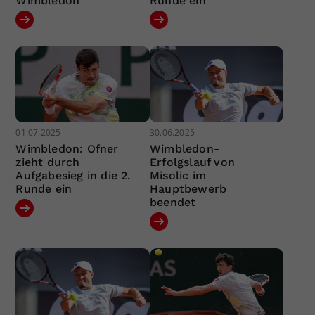
Wimbledon
Runde ein
01.07.2025
30.06.2025
Wimbledon: Ofner
Wimbledon-
zieht durch
Erfolgslauf von
Aufgabesieg in die 2.
Misolic im
Runde ein
Hauptbewerb
beendet