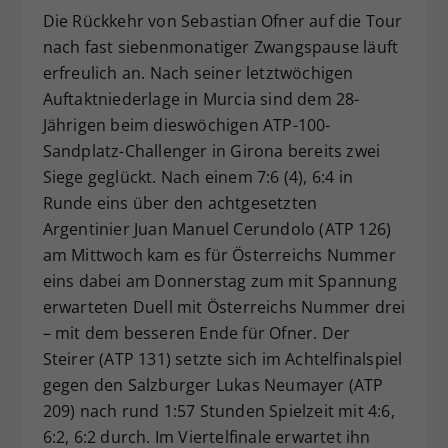
Die Rückkehr von Sebastian Ofner auf die Tour
Dieser Wert speichert Ihre Consent-
Einstellungen. Unter anderem eine
nach fast siebenmonatiger Zwangspause läuft
zufällig generierte ID, für die
erfreulich an. Nach seiner letztwöchigen
Zweck
historische Speicherung Ihrer
Auftaktniederlage in Murcia sind dem 28-
vorgenommen Einstellungen, falls der
Jährigen beim dieswöchigen ATP-100-
Webseiten-Betreiber dies eingestellt
Sandplatz-Challenger in Girona bereits zwei
hat.
Siege geglückt. Nach einem 7:6 (4), 6:4 in
Runde eins über den achtgesetzten
Argentinier Juan Manuel Cerundolo (ATP 126)
am Mittwoch kam es für Österreichs Nummer
eins dabei am Donnerstag zum mit Spannung
erwarteten Duell mit Österreichs Nummer drei
– mit dem besseren Ende für Ofner. Der
Steirer (ATP 131) setzte sich im Achtelfinalspiel
gegen den Salzburger Lukas Neumayer (ATP
209) nach rund 1:57 Stunden Spielzeit mit 4:6,
6:2, 6:2 durch. Im Viertelfinale erwartet ihn