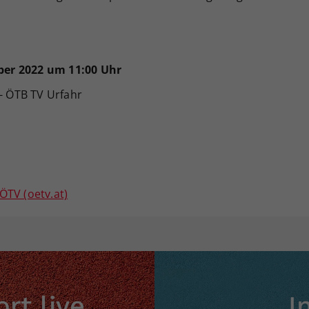
ber 2022 um 11:00 Uhr
 ÖTB TV Urfahr
ÖTV (oetv.at)
rt live
I