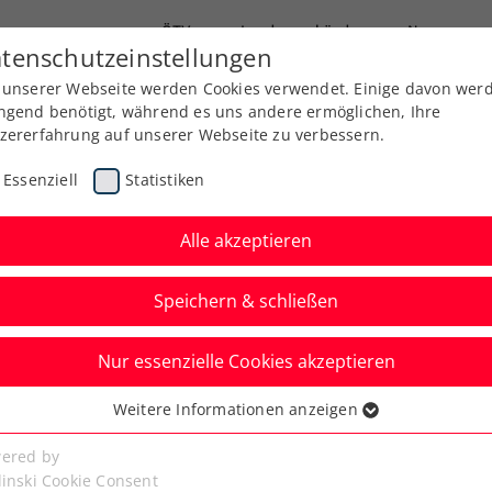
ÖTV
Landesverbände
News
tenschutzeinstellungen
 unserer Webseite werden Cookies verwendet. Einige davon wer
Ausbildung
Services
Über uns
ngend benötigt, während es uns andere ermöglichen, Ihre
zererfahrung auf unserer Webseite zu verbessern.
Essenziell
Statistiken
Alle akzeptieren
Speichern & schließen
Nur essenzielle Cookies akzeptieren
stadt kämpft um den
Weitere Informationen anzeigen
ssenziell
senzielle Cookies werden für grundlegende Funktionen der
ered by
bseite benötigt. Dadurch ist gewährleistet, dass die Webseite
linski Cookie Consent