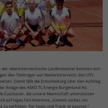
Zweck
generierte ID, für die historische Speicherung
Ihrer vorgenommen Einstellungen, falls der
Webseiten-Betreiber dies eingestellt hat.
 der oberösterreichische Landesmeister konnten sich
egen den Titelträger aus Niederösterreich, den UTC
setzen. Damit fällt die Entscheidung über den Aufstieg
 der Anlage des ASKÖ TC Energie Burgenland AG
ele Zuschauer, die unsere Mannschaft unterstützen
ck auf reges Fan-Interesse. „Kommt vorbei, um
zu verfolgen. Für Speis und Trank ist gesorgt.“