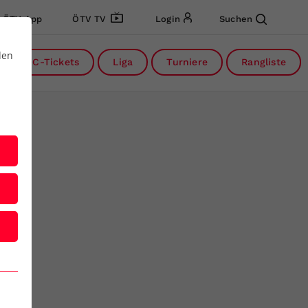
ÖTV App
ÖTV TV
Login
Suchen
den
DC-Tickets
Liga
Turniere
Rangliste