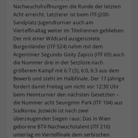
Nachwuchshoffnungen die Runde der letzten
Dieser Wert speichert Ihre Consent-
Acht erreicht. Letzterer ist beim ITF-J200-
Einstellungen. Unter anderem eine
zufällig generierte ID, für die
Sandplatz-Jugendturnier auch am
Zweck
historische Speicherung Ihrer
Viertelfinaltag weiter im Titelrennen geblieben:
vorgenommen Einstellungen, falls der
Der mit einer Wildcard ausgerüstete
Webseiten-Betreiber dies eingestellt
Burgenländer (ITF 524) nahm mit dem
hat.
Argentinier Segundo Goity Zapico (ITF 69) auch
die Nummer drei in der Setzliste nach
größerem Kampf mit 6:7 (3), 6:0, 6:3 aus dem
Bewerb und steht im Halbfinale. Der 17-Jährige
fordert damit Freitag um nicht vor 12:30 Uhr
beim Heimturnier den nächsten Gesetzten –
die Nummer acht Seungmin Park (ITF 104) aus
Südkorea. Jozwicki ist nach zwei
überzeugenden Siegen raus: Das in Wien
geborene BTV-Nachwuchstalent (ITF 216)
unterlag im Viertelfinale dem serbischen