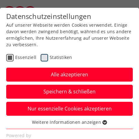
Zurück zur Newsübersicht
Datenschutzeinstellungen
Burgenländischer Tennisverband
Auf unserer Webseite werden Cookies verwendet. Einige
davon werden zwingend benötigt, während es uns andere
ermöglichen, Ihre Nutzererfahrung auf unserer Webseite
zu verbessern.
Turniere
Kids & Jugend
ITF
Essenziell
Statistiken
39. Panaceo ITF Junior
Cup: Szerencsits setzt in
Alle akzeptieren
Villach Erfolgslauf fort
Speichern & schließen
Patrick Jozwicki ist hingegen beim ITF-
Nur essenzielle Cookies akzeptieren
Jugendturnier beim Villacher
Arbeitersportverein ausgeschieden.
Weitere Informationen anzeigen
Essenziell
Verfasst von: Manuel Wachta, 04.05.2023
Essenzielle Cookies werden für grundlegende
Powered by