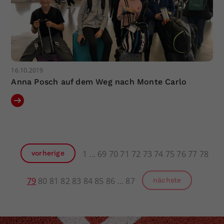
16.10.2019
Anna Posch auf dem Weg nach Monte Carlo
1
69
70
71
72
73
74
75
76
77
78
vorherige
79
80
81
82
83
84
85
86
87
nächste