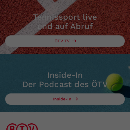
Tennissport live
und auf Abruf
ÖTV TV
Inside-In
Der Podcast des ÖTV
Inside-In