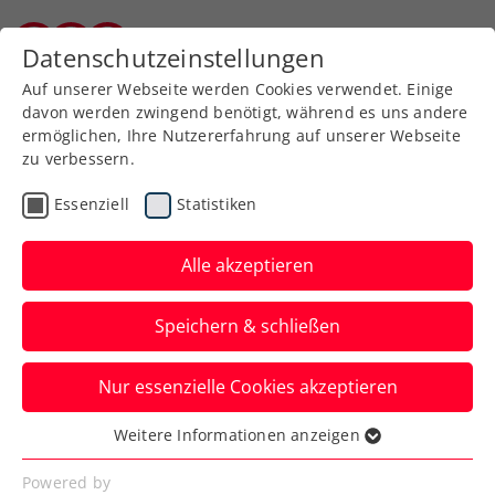
Datenschutzeinstellungen
Burgenländischer Tennisverband
Auf unserer Webseite werden Cookies verwendet. Einige
davon werden zwingend benötigt, während es uns andere
ermöglichen, Ihre Nutzererfahrung auf unserer Webseite
zu verbessern.
Aktuelle News
Essenziell
Statistiken
Alle akzeptieren
Speichern & schließen
Nur essenzielle Cookies akzeptieren
Weitere Informationen anzeigen
Essenziell
News filtern
Essenzielle Cookies werden für grundlegende
Powered by