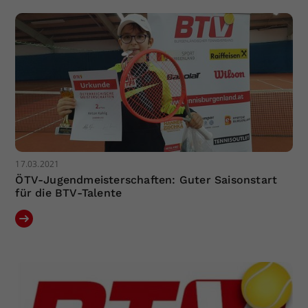
Dieser Wert speichert Ihre Consent-
Einstellungen. Unter anderem eine
zufällig generierte ID, für die
Zweck
historische Speicherung Ihrer
vorgenommen Einstellungen, falls der
Webseiten-Betreiber dies eingestellt
hat.
17.03.2021
ÖTV-Jugendmeisterschaften: Guter Saisonstart
für die BTV-Talente