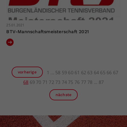
25.01.2021
BTV-Mannschaftsmeisterschaft 2021
1
58
59
60
61
62
63
64
65
66
67
vorherige
68
69
70
71
72
73
74
75
76
77
78
87
nächste