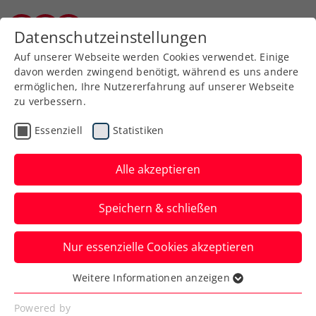
Datenschutzeinstellungen
Burgenländischer Tennisverband
Auf unserer Webseite werden Cookies verwendet. Einige
davon werden zwingend benötigt, während es uns andere
ermöglichen, Ihre Nutzererfahrung auf unserer Webseite
zu verbessern.
Aktuelle News
Essenziell
Statistiken
Alle akzeptieren
Speichern & schließen
Nur essenzielle Cookies akzeptieren
Weitere Informationen anzeigen
Essenziell
News filtern
Essenzielle Cookies werden für grundlegende
Powered by