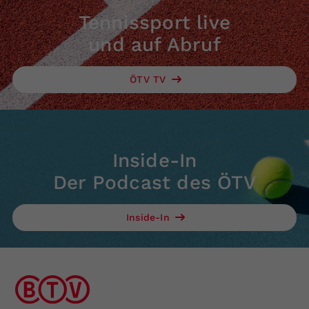
Tennissport live
und auf Abruf
ÖTV TV
Inside-In
Der Podcast des ÖTV
Inside-In