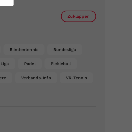
Zuklappen
Blindentennis
Bundesliga
Liga
Padel
Pickleball
ere
Verbands-Info
VR-Tennis