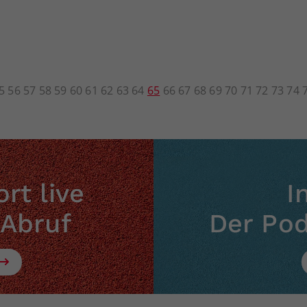
5
56
57
58
59
60
61
62
63
64
65
66
67
68
69
70
71
72
73
74
rt live
I
 Abruf
Der Po