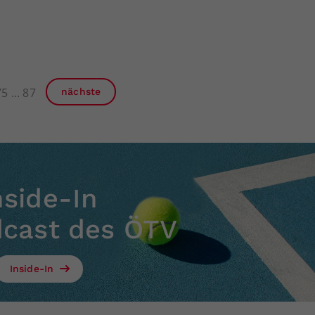
75
87
nächste
nside-In
dcast des ÖTV
Inside-In