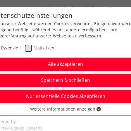
ÖTV
Landesverbände
News
tenschutzeinstellungen
 unserer Webseite werden Cookies verwendet. Einige davon wer
Ausbildung
Services
Über uns
ngend benötigt, während es uns andere ermöglichen, Ihre
zererfahrung auf unserer Webseite zu verbessern.
Essenziell
Statistiken
Alle akzeptieren
Aktuelle News
Speichern & schließen
Nur essenzielle Cookies akzeptieren
Weitere Informationen anzeigen
ssenziell
senzielle Cookies werden für grundlegende Funktionen der
ered by
bseite benötigt. Dadurch ist gewährleistet, dass die Webseite
linski Cookie Consent