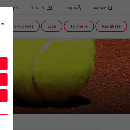
ÖTV App
ÖTV TV
Login
Suchen
den
DC-Tickets
Liga
Turniere
Rangliste