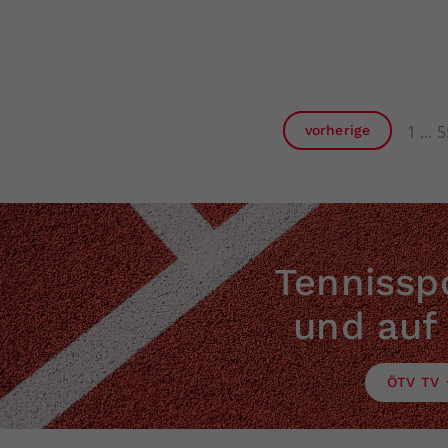
1
5
vorherige
Tennisspo
und auf
ÖTV TV