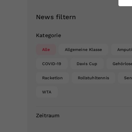
ei
News filtern
S
Kategorie
Alle
Allgemeine Klasse
Amputi
COVID-19
Davis Cup
Gehörlos
Racketlon
Rollstuhltennis
Sen
WTA
Zeitraum