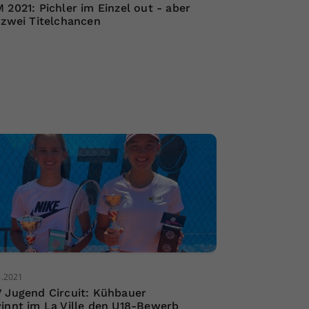
 2021: Pichler im Einzel out - aber
 zwei Titelchancen
6.2021
 Jugend Circuit: Kühbauer
innt im La Ville den U18-Bewerb