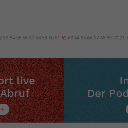
2
53
54
55
56
57
58
59
60
61
62
63
64
65
66
67
68
69
70
71
rt live
I
 Abruf
Der Po