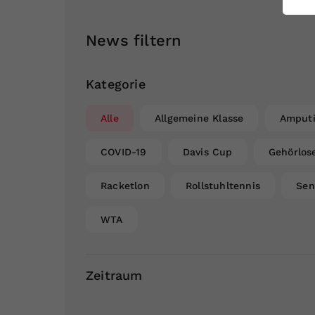
ei
News filtern
S
Kategorie
Alle
Allgemeine Klasse
Amputi
COVID-19
Davis Cup
Gehörlos
Racketlon
Rollstuhltennis
Sen
WTA
Zeitraum