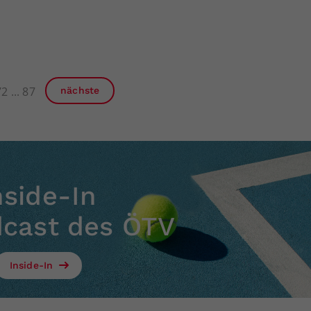
72
87
nächste
nside-In
dcast des ÖTV
Inside-In