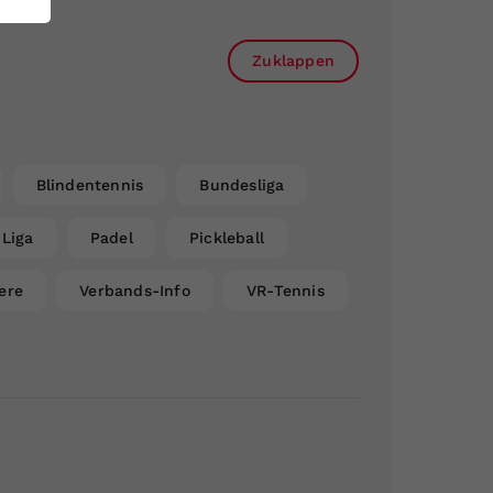
Zuklappen
Blindentennis
Bundesliga
Liga
Padel
Pickleball
ere
Verbands-Info
VR-Tennis