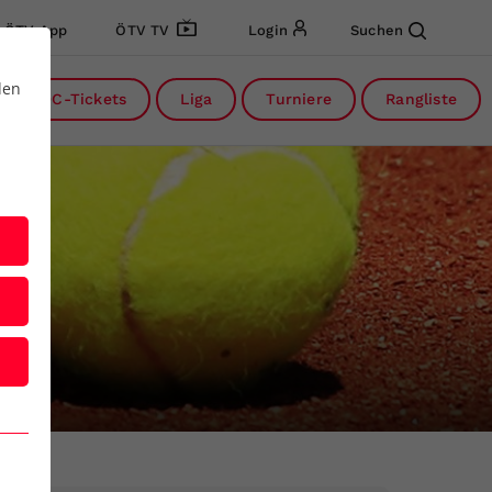
ÖTV App
ÖTV TV
Login
Suchen
den
DC-Tickets
Liga
Turniere
Rangliste