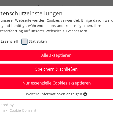
ÖTV
Landesverbände
News
tenschutzeinstellungen
 unserer Webseite werden Cookies verwendet. Einige davon wer
Ausbildung
Services
Über uns
ngend benötigt, während es uns andere ermöglichen, Ihre
zererfahrung auf unserer Webseite zu verbessern.
Essenziell
Statistiken
Alle akzeptieren
Aktuelle News
Speichern & schließen
Nur essenzielle Cookies akzeptieren
Weitere Informationen anzeigen
ssenziell
senzielle Cookies werden für grundlegende Funktionen der
ered by
bseite benötigt. Dadurch ist gewährleistet, dass die Webseite
linski Cookie Consent