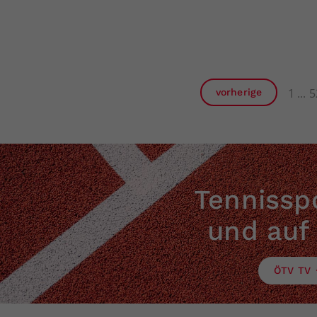
1
5
vorherige
Tennisspo
und auf
ÖTV TV