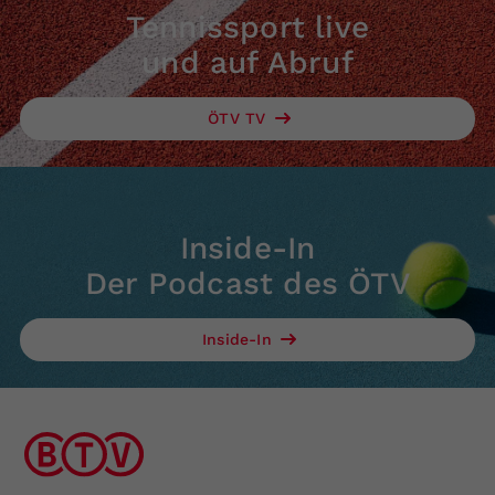
Tennissport live
und auf Abruf
ÖTV TV
Inside-In
Der Podcast des ÖTV
Inside-In