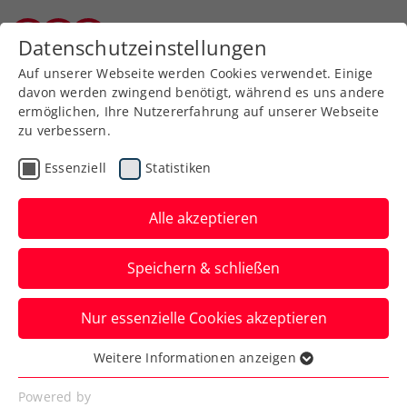
Datenschutzeinstellungen
Burgenländischer Tennisverband
Auf unserer Webseite werden Cookies verwendet. Einige
davon werden zwingend benötigt, während es uns andere
ermöglichen, Ihre Nutzererfahrung auf unserer Webseite
zu verbessern.
Aktuelle News
Essenziell
Statistiken
Alle akzeptieren
Speichern & schließen
Nur essenzielle Cookies akzeptieren
Weitere Informationen anzeigen
Essenziell
News filtern
Essenzielle Cookies werden für grundlegende
Powered by