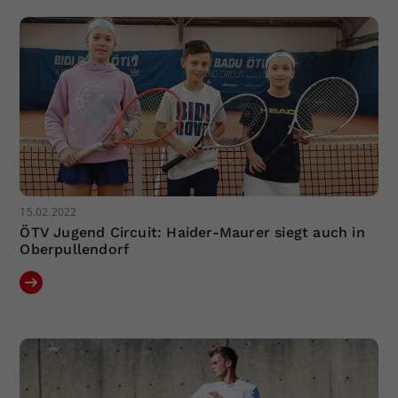
Dieser Wert speichert Ihre Consent-
Einstellungen. Unter anderem eine
zufällig generierte ID, für die
Zweck
historische Speicherung Ihrer
vorgenommen Einstellungen, falls der
Webseiten-Betreiber dies eingestellt
hat.
15.02.2022
ÖTV Jugend Circuit: Haider-Maurer siegt auch in
Oberpullendorf