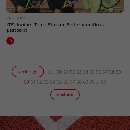
24.01.2022
ITF Juniors Tour: Starker Pinter von Virus
gestoppt
1
50
51
52
53
54
55
56
57
58
59
vorherige
60
61
62
63
64
65
66
67
68
69
70
87
nächste