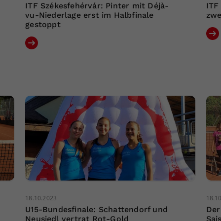
ITF Székesfehérvár: Pinter mit Déjà-
ITF
vu-Niederlage erst im Halbfinale
zwe
gestoppt
18.10.2023
18.1
U15-Bundesfinale: Schattendorf und
Der
Neusiedl vertrat Rot-Gold
Sai