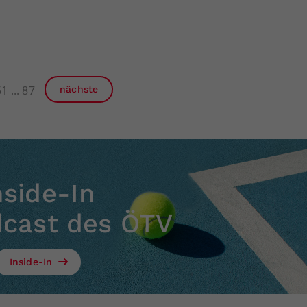
51
87
nächste
nside-In
dcast des ÖTV
Inside-In