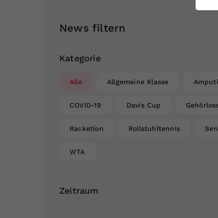
ei
News filtern
S
Kategorie
Alle
Allgemeine Klasse
Amputi
COVID-19
Davis Cup
Gehörlos
Racketlon
Rollstuhltennis
Sen
WTA
Zeitraum