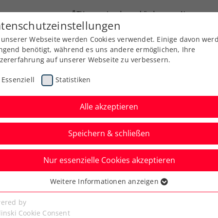
ÖTV
Landesverbände
News
tenschutzeinstellungen
 unserer Webseite werden Cookies verwendet. Einige davon wer
Ausbildung
Services
Über uns
ngend benötigt, während es uns andere ermöglichen, Ihre
zererfahrung auf unserer Webseite zu verbessern.
Essenziell
Statistiken
Alle akzeptieren
Aktuelle News
Speichern & schließen
Nur essenzielle Cookies akzeptieren
Weitere Informationen anzeigen
ssenziell
senzielle Cookies werden für grundlegende Funktionen der
ered by
bseite benötigt. Dadurch ist gewährleistet, dass die Webseite
linski Cookie Consent