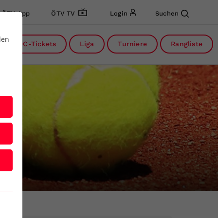
ÖTV App
ÖTV TV
Login
Suchen
den
DC-Tickets
Liga
Turniere
Rangliste