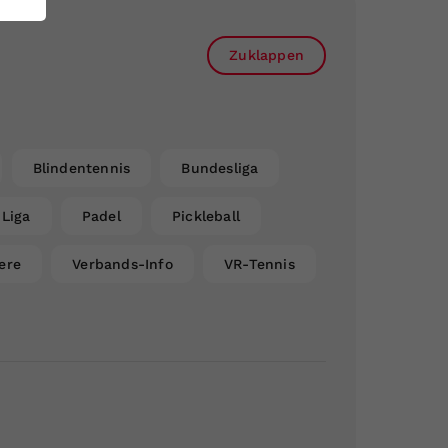
Zuklappen
Blindentennis
Bundesliga
Liga
Padel
Pickleball
ere
Verbands-Info
VR-Tennis