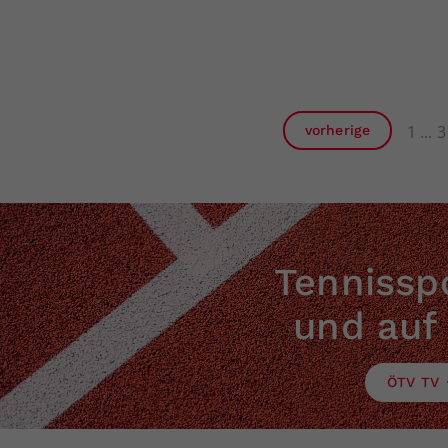
1
3
vorherige
Tennisspo
und auf
ÖTV TV