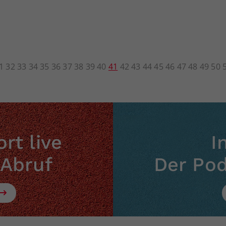
1
32
33
34
35
36
37
38
39
40
41
42
43
44
45
46
47
48
49
50
rt live
I
 Abruf
Der Po