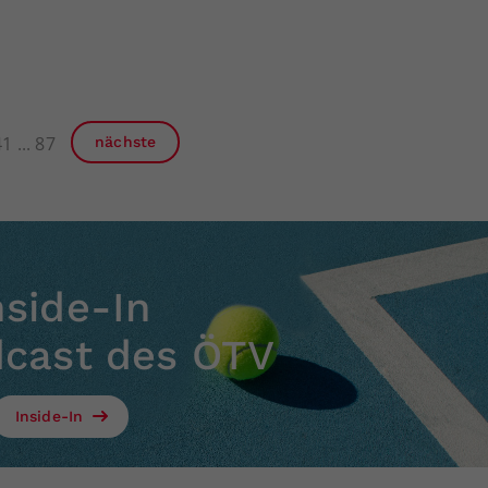
41
87
nächste
nside-In
dcast des ÖTV
Inside-In