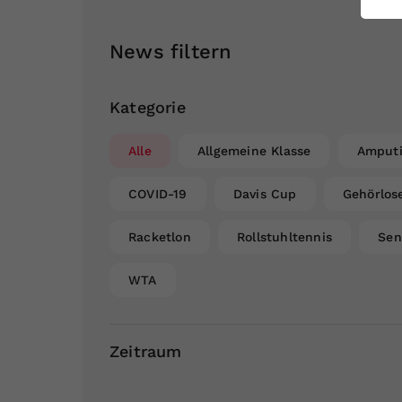
ei
News filtern
S
Kategorie
Alle
Allgemeine Klasse
Amputi
COVID-19
Davis Cup
Gehörlos
Racketlon
Rollstuhltennis
Sen
WTA
Zeitraum