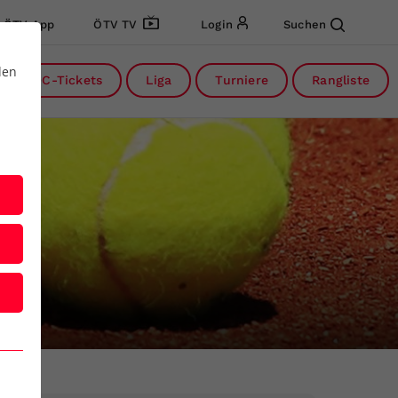
ÖTV App
ÖTV TV
Login
Suchen
den
DC-Tickets
Liga
Turniere
Rangliste