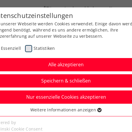
ÖTV
Landesverbände
News
tenschutzeinstellungen
 unserer Webseite werden Cookies verwendet. Einige davon wer
Ausbildung
Services
Über uns
ngend benötigt, während es uns andere ermöglichen, Ihre
zererfahrung auf unserer Webseite zu verbessern.
Essenziell
Statistiken
Alle akzeptieren
Aktuelle News
Speichern & schließen
Nur essenzielle Cookies akzeptieren
Weitere Informationen anzeigen
ssenziell
senzielle Cookies werden für grundlegende Funktionen der
ered by
bseite benötigt. Dadurch ist gewährleistet, dass die Webseite
linski Cookie Consent