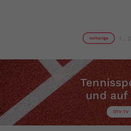
1
2
vorherige
Tennisspo
und auf
ÖTV TV