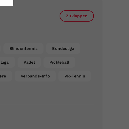
Zuklappen
Blindentennis
Bundesliga
Liga
Padel
Pickleball
ere
Verbands-Info
VR-Tennis