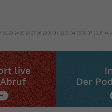
1
22
23
24
25
26
27
28
29
30
31
32
33
34
35
36
37
38
39
40
rt live
I
 Abruf
Der Po